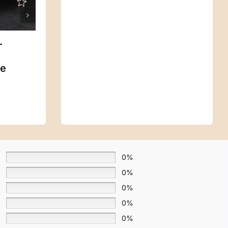
–
SWANN – Pendule
Spirit Pouch-Edit4
e
de radiesthésie
ie
artisanal
0%
0%
0%
0%
0%