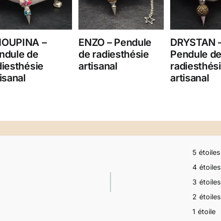
OUPINA –
ENZO – Pendule
DRYSTAN 
ndule de
de radiesthésie
Pendule d
diesthésie
artisanal
radiesthés
isanal
artisanal
5 étoiles
4 étoiles
3 étoiles
2 étoiles
1 étoile