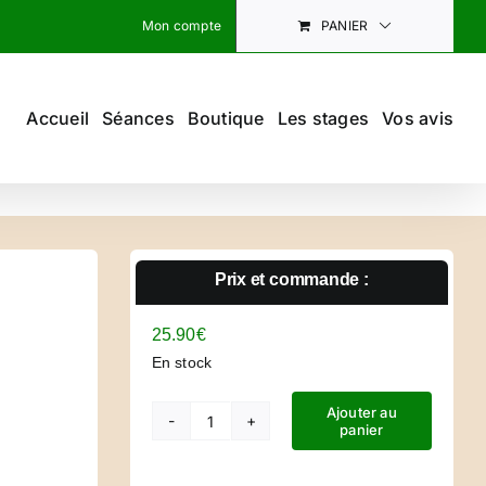
Mon compte
PANIER
Accueil
Séances
Boutique
Les stages
Vos avis
Prix et commande :
25.90
€
En stock
Ajouter au
panier
quantité
de