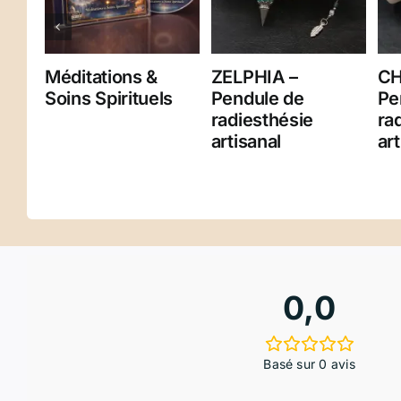
Méditations &
ZELPHIA –
CH
Soins Spirituels
Pendule de
Pe
radiesthésie
ra
artisanal
art
0,0
Basé sur 0 avis