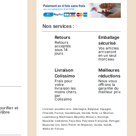
Planche
de
recharge
Métatron-
Nos services :
5
Retours
Emballage
Retours
sécurisé
acceptés
Vos articles
sous 14
arriveront
jours
en un seul
morceau
Livraison
Meilleures
Colissimo
réductions
Frais pour
Nous vous
votre
offrons la
livraison les
garantie du
moins chers
meilleur prix
par
Colissimo
rifier et
Livraison possible vers : Allemagne, Belgique, Espagne,
ilibre
Finlande, France, Guadeloupe, Irlande, Italie, La Réunion,
Luxembourg, Martinique, Mayotte, Monaco, Norvège,
Nouvelle-Calédonie, Pays-Bas, Polynésie Française, Portugal,
Royaume-Uni, Saint-Pierre-et-Miquelon, Suisse, Suède,
Wallis-et-Futuna.