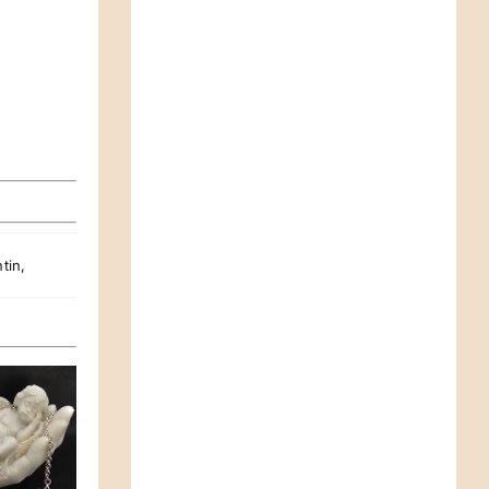
tin
,