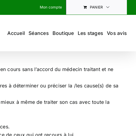
Mon compte
PANIER
Accueil
Séances
Boutique
Les stages
Vos avis
 en cours sans l’accord du médecin traitant et ne
ires à déterminer ou préciser la /les cause(s) de sa
cin mieux à même de traiter son cas avec toute la
nces.
ce de ceux qui ont recours à lui.