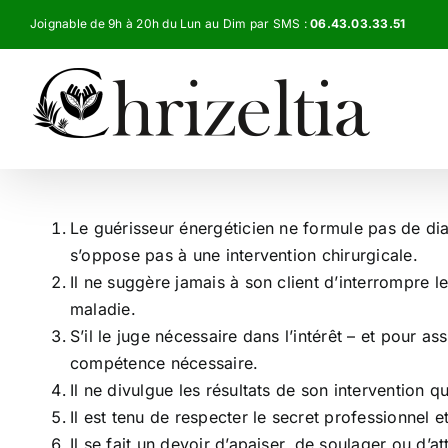
Passer
Joignable de 9h à 20h du Lun au Dim par SMS :
06.43.03.33.51
au
contenu
Le guérisseur énergéticien ne formule pas de dia
s’oppose pas à une intervention chirurgicale.
Il ne suggère jamais à son client d’interrompre l
maladie.
S’il le juge nécessaire dans l’intérêt – et pour a
compétence nécessaire.
Il ne divulgue les résultats de son intervention q
Il est tenu de respecter le secret professionnel 
Il se fait un devoir d’apaiser, de soulager ou d’a