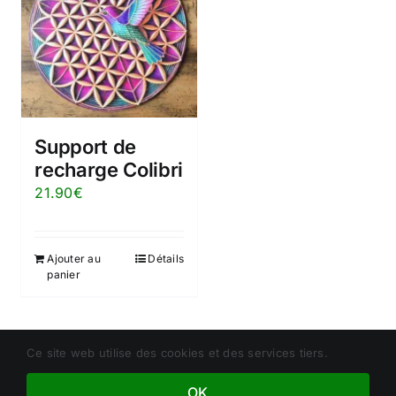
Support de
recharge Colibri
21.90
€
Ajouter au
Détails
panier
Ce site web utilise des cookies et des services tiers.
Copyright © depuis 2023 Christophe Duculty - Cabinet
Chrizeltia, Tous droits réservés - N° de Siret : 930705983
OK