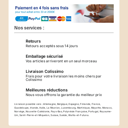
Planche
de
recharge
Métatron-
Nos services :
2
Retours
Retours acceptés sous 14 jours
Emballage sécurisé
Vos articles arriveront en un seul morceau
Livraison Colissimo
Frais pour votre livraison les moins chers par
Colissimo
Meilleures réductions
Nous vous offrons la garantie du meilleur prix
Livraison possible vers : Allemagne, Belgique, Espagne, Finlande, France,
Guadeloupe, Irlande, Italie, La Réunion, Luxembourg, Martinique, Mayotte, Monaco,
Norvège, Nouvelle-Calédonie, Pays-Bas, Polynésie Française, Portugal, Royaume-
Uni, Saint-Pierre-et-Miquelon, Suisse, Suède, Wallis-et-Futuna.