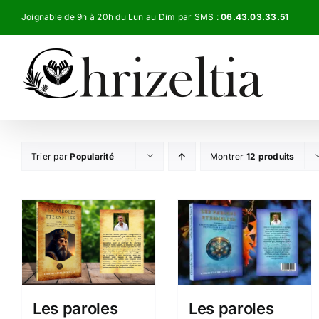
Passer
Joignable de 9h à 20h du Lun au Dim par SMS :
06.43.03.33.51
au
contenu
Trier par
Popularité
Montrer
12 produits
Les paroles
Les paroles