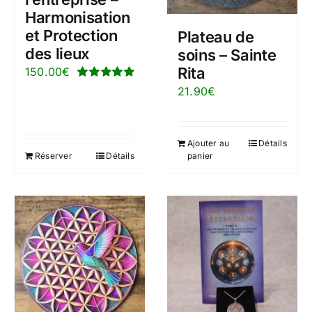
Harmonisation
et Protection
Plateau de
des lieux
soins – Sainte
Rita
150.00
€
Note
5.00
sur
21.90
€
5
Ajouter au
Détails
Réserver
Détails
panier