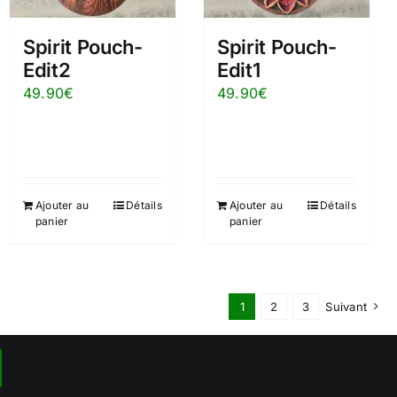
Spirit Pouch-
Spirit Pouch-
Edit2
Edit1
49.90
€
49.90
€
Ajouter au
Détails
Ajouter au
Détails
panier
panier
1
2
3
Suivant
-
La charte
-
Politique de confidentialité
-
CGU-CGV