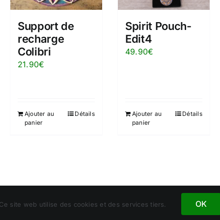
Support de
Spirit Pouch-
recharge
Edit4
Colibri
49.90
€
21.90
€
Ajouter au
Détails
Ajouter au
Détails
panier
panier
OK
Ce site web utilise des cookies et des services tiers.
net Chrizeltia, Tous droits réservés - N° de Siret : 930705983 0001 