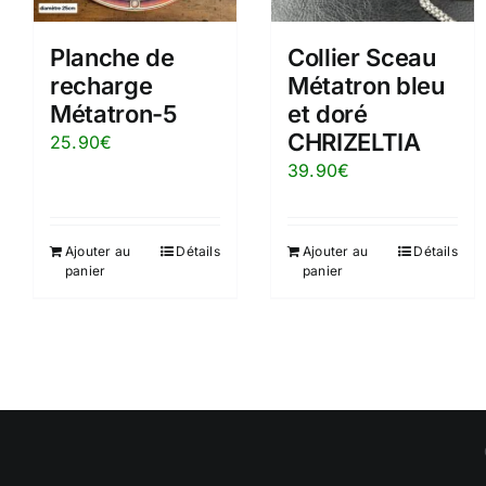
Planche de
Collier Sceau
recharge
Métatron bleu
Métatron-5
et doré
CHRIZELTIA
25.90
€
39.90
€
Ajouter au
Détails
Ajouter au
Détails
panier
panier
Copyright © depuis 2023 Christophe Duculty - Cabi