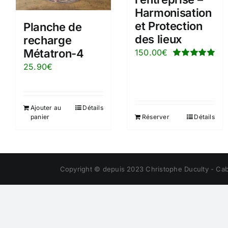
Harmonisation
et Protection
Planche de
des lieux
recharge
Métatron-4
150.00
€
Note
5.00
sur
25.90
€
5
Ajouter au
Détails
panier
Réserver
Détails
Copyright © depuis 2023 Christophe Duculty - Cabi