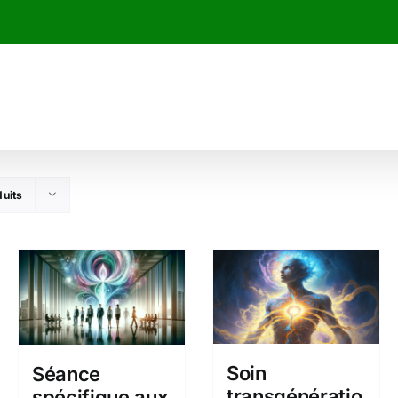
uits
Soin
Séance
transgénératio
spécifique aux