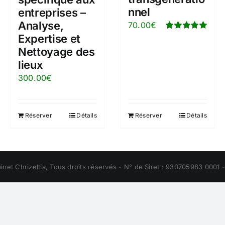
nnel
entreprises –
Analyse,
70.00
€
Expertise et
Note
5.00
sur
5
Nettoyage des
lieux
300.00
€
Réserver
Détails
Réserver
Détails
net Chrizeltia, Tous droits réservés - N° de Siret : 930705983 0001 