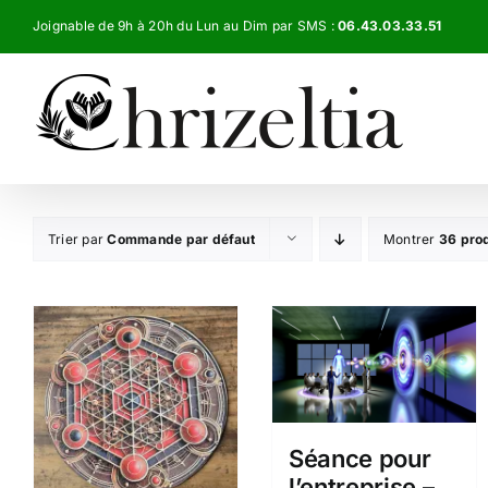
Passer
Joignable de 9h à 20h du Lun au Dim par SMS :
06.43.03.33.51
au
contenu
Trier par
Commande par défaut
Montrer
36 prod
Séance pour
l’entreprise –