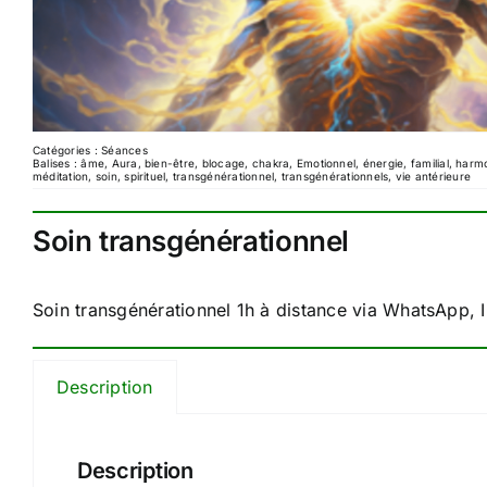
Catégories :
Séances
Balises :
âme
,
Aura
,
bien-être
,
blocage
,
chakra
,
Emotionnel
,
énergie
,
familial
,
harmo
méditation
,
soin
,
spirituel
,
transgénérationnel
,
transgénérationnels
,
vie antérieure
Soin transgénérationnel
Soin transgénérationnel 1h à distance via WhatsApp,
Description
Description