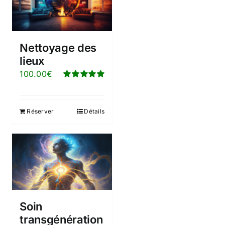
Nettoyage des
lieux
100.00
€
Note
5.00
sur
5
Réserver
Détails
Soin
transgénération