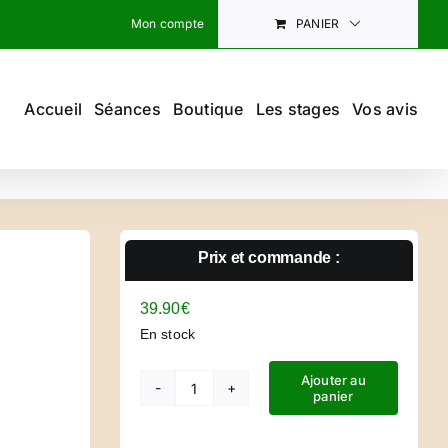
Mon compte
PANIER
Accueil
Séances
Boutique
Les stages
Vos avis
Prix et commande :
39.90
€
En stock
Ajouter au
panier
quantité
de