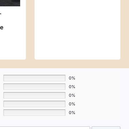
–
SWANN – Pendule
Spirit Pouch-Edit4
e
de radiesthésie
ie
artisanal
0%
0%
0%
0%
0%