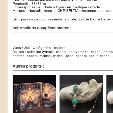
Chaîne : Vénitienne maillon 2mm – longueur 60 cm
Pendentif : 35×39 m
Éco-responsable : Boîte à bijoux en plastique recyclé.
Marque : Nouvelle marque CHRIZELTIA, reconnue pour ses créa
Un bijou unique pour ressentir la protection de Padre Pio au 
Informations complémentaires :
Vues : 399
Catégories :
colliers
Balises :
acier inoxydable
,
cadeau anniversaire
,
cadeau de no
homme
,
cadeau maman
,
cadeau papa
,
cadeau soeur
,
cadeau s
Autres produits :