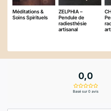
Méditations &
ZELPHIA –
CH
Soins Spirituels
Pendule de
Pe
radiesthésie
ra
artisanal
art
0,0
Basé sur 0 avis