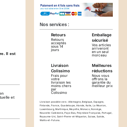
Collier
Padre
Pio
CHRIZELTIA
Nos services :
Retours
Emballage
Retours
sécurisé
acceptés
Vos articles
sous 14
arriveront
jours
en un seul
. Il est
morceau
Livraison
Meilleures
Colissimo
réductions
Frais pour
Nous vous
votre
offrons la
livraison les
garantie du
moins chers
meilleur prix
par
Colissimo
en
uelle et
Livraison possible vers : Allemagne, Belgique, Espagne,
Finlande, France, Guadeloupe, Irlande, Italie, La Réunion,
Luxembourg, Martinique, Mayotte, Monaco, Norvège,
Nouvelle-Calédonie, Pays-Bas, Polynésie Française, Portugal,
Royaume-Uni, Saint-Pierre-et-Miquelon, Suisse, Suède,
Wallis-et-Futuna.