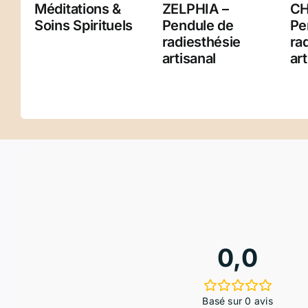
Méditations &
ZELPHIA –
CH
Soins Spirituels
Pendule de
Pe
radiesthésie
ra
artisanal
art
0,0
Basé sur 0 avis