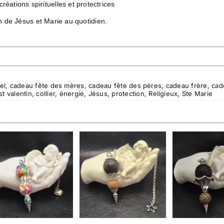
ations spirituelles et protectrices
on de Jésus et Marie au quotidien.
el
,
cadeau fête des mères
,
cadeau fête des pères
,
cadeau frère
,
cad
t valentin
,
collier
,
énergie
,
Jésus
,
protection
,
Religieux
,
Ste Marie