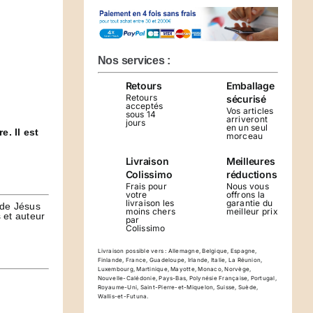
Collier
Jésus
et
Marie
Nos services :
CHRIZELTIA
Retours
Emballage
Retours
sécurisé
acceptés
Vos articles
sous 14
arriveront
jours
en un seul
. Il est
morceau
Livraison
Meilleures
Colissimo
réductions
Frais pour
Nous vous
votre
offrons la
livraison les
garantie du
 de Jésus
moins chers
meilleur prix
 et auteur
par
Colissimo
Livraison possible vers : Allemagne, Belgique, Espagne,
Finlande, France, Guadeloupe, Irlande, Italie, La Réunion,
Luxembourg, Martinique, Mayotte, Monaco, Norvège,
Nouvelle-Calédonie, Pays-Bas, Polynésie Française, Portugal,
Royaume-Uni, Saint-Pierre-et-Miquelon, Suisse, Suède,
Wallis-et-Futuna.