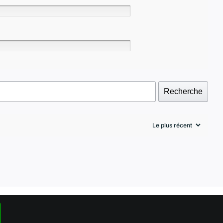
Recherche
-
La charte
-
Politique de confidentialité
-
CGU-CGV