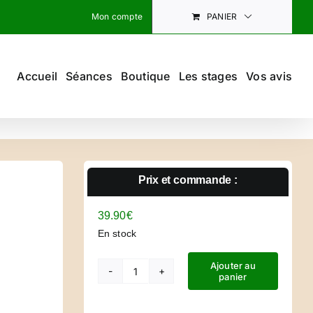
Mon compte
PANIER
Accueil
Séances
Boutique
Les stages
Vos avis
Prix et commande :
39.90
€
En stock
Ajouter au
panier
quantité
de