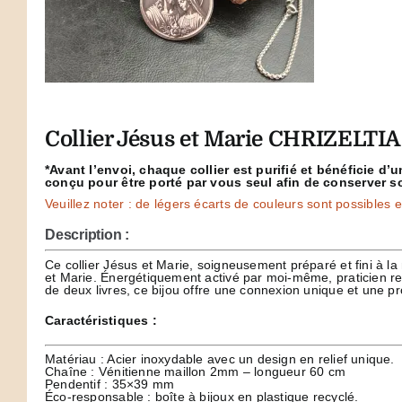
Collier Jésus et Marie CHRIZELTIA
*Avant l’envoi, chaque collier est purifié et bénéficie d
conçu pour être porté par vous seul afin de conserver s
Veuillez noter : de légers écarts de couleurs sont possibles en
Description :
Ce collier Jésus et Marie, soigneusement préparé et fini à l
et Marie. Énergétiquement activé par moi-même, praticien r
de deux livres, ce bijou offre une connexion unique et une pr
Caractéristiques :
Matériau : Acier inoxydable avec un design en relief unique.
Chaîne : Vénitienne maillon 2mm – longueur 60 cm
Pendentif : 35×39 mm
Éco-responsable : boîte à bijoux en plastique recyclé.