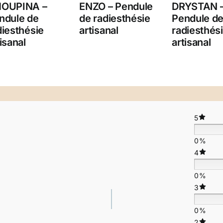
OUPINA –
ENZO – Pendule
DRYSTAN 
ndule de
de radiesthésie
Pendule d
diesthésie
artisanal
radiesthés
isanal
artisanal
5
0%
4
0%
3
0%
2