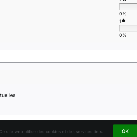
0%
1
0%
tuelles
OK
Ce site web utilise des cookies et des services tiers.
net Chrizeltia, Tous droits réservés - N° de Siret : 930705983 0001 