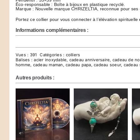
Pendentif : 35×39 mm
Éco-responsable : Boîte à bijoux en plastique recyclé.
Marque : Nouvelle marque CHRIZELTIA, reconnue pour ses créa
Portez ce collier pour vous connecter à l’élévation spirituelle
Informations complémentaires :
Vues : 391
Catégories :
colliers
Balises :
acier inoxydable
,
cadeau anniversaire
,
cadeau de no
homme
,
cadeau maman
,
cadeau papa
,
cadeau soeur
,
cadeau s
Autres produits :