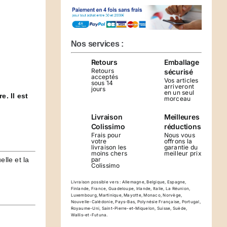
Collier
Fleur
de
Lotus
Nos services :
Soie
Retours
Emballage
CHRIZELTIA
Retours
sécurisé
acceptés
Vos articles
sous 14
arriveront
jours
en un seul
. Il est
morceau
Livraison
Meilleures
Colissimo
réductions
Frais pour
Nous vous
votre
offrons la
livraison les
garantie du
moins chers
meilleur prix
par
lle et la
Colissimo
Livraison possible vers : Allemagne, Belgique, Espagne,
Finlande, France, Guadeloupe, Irlande, Italie, La Réunion,
Luxembourg, Martinique, Mayotte, Monaco, Norvège,
Nouvelle-Calédonie, Pays-Bas, Polynésie Française, Portugal,
Royaume-Uni, Saint-Pierre-et-Miquelon, Suisse, Suède,
Wallis-et-Futuna.