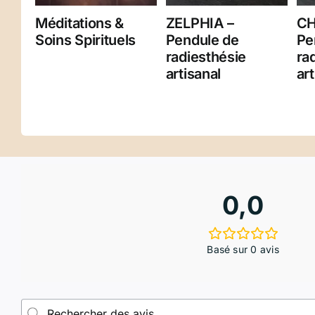
Méditations &
ZELPHIA –
CH
Soins Spirituels
Pendule de
Pe
radiesthésie
ra
artisanal
art
0,0
Basé sur 0 avis