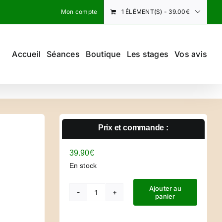
Mon compte
1 ÉLÉMENT(S)
-
39.00
€
Accueil
Séances
Boutique
Les stages
Vos avis
Prix et commande :
39.90
€
En stock
Ajouter au
panier
quantité
de