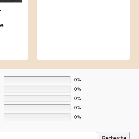
–
SWANN – Pendule
Spirit Pouch-Edit4
e
de radiesthésie
ie
artisanal
0%
0%
0%
0%
0%
Recherche