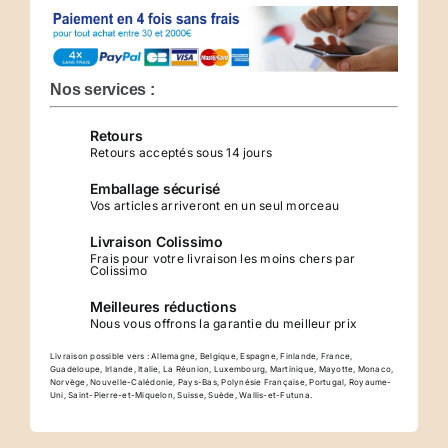
Collier
Fleur
de
Lotus
Nos services :
Aura
Retours
CHRIZELTIA
Retours acceptés sous 14 jours
Emballage sécurisé
Vos articles arriveront en un seul morceau
Livraison Colissimo
Frais pour votre livraison les moins chers par
Colissimo
Meilleures réductions
Nous vous offrons la garantie du meilleur prix
Livraison possible vers : Allemagne, Belgique, Espagne, Finlande, France,
Guadeloupe, Irlande, Italie, La Réunion, Luxembourg, Martinique, Mayotte, Monaco,
Norvège, Nouvelle-Calédonie, Pays-Bas, Polynésie Française, Portugal, Royaume-
Uni, Saint-Pierre-et-Miquelon, Suisse, Suède, Wallis-et-Futuna.