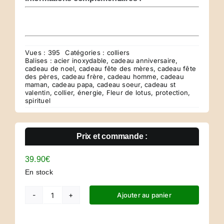
Vues : 395
Catégories :
colliers
Balises :
acier inoxydable
,
cadeau anniversaire
,
cadeau de noel
,
cadeau fête des mères
,
cadeau fête
des pères
,
cadeau frère
,
cadeau homme
,
cadeau
maman
,
cadeau papa
,
cadeau soeur
,
cadeau st
valentin
,
collier
,
énergie
,
Fleur de lotus
,
protection
,
spirituel
Prix et commande :
39.90
€
En stock
Ajouter au panier
quantité
de