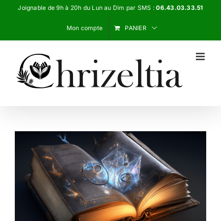
Passer
Joignable de 9h à 20h du Lun au Dim par SMS :
06.43.03.33.51
au
Mon compte
PANIER
contenu