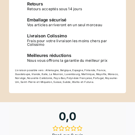
Retours
Retours acceptés sous 14 jours
Emballage sécurisé
Vos articles arriveront en un seul morceau
Livraison Colissimo
Frais pour votre livraison les moins chers par
Colissimo
Meilleures réductions
Nous vous offrons la garantie du meilleur prix
Livraison possible vers : Allemagne, Belgique, Espagne, Finlande, France,
Guadeloupe, Irlande, Italie, La Réunion, Luxembourg, Martinique, Mayotte, Monaco,
Norvège, Nouvelle-Calédonie, Pays-Bas, Polynésie Française, Portugal, Royaume-
Uni, Saint-Pierre-et-Miquelon, Suisse, Suède, Wallis-et-Futuna.
0,0