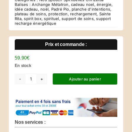
Balises :
Archange Métatron
,
cadeau noel
,
énergie
,
idée cadeau
,
noël
,
Padré Pio
,
planche d'intentions
,
plateau de soins
,
protection
,
rechargement
,
Sainte
Rita
,
spirit box
,
spirituel
,
support de soins
,
support
recharge énergétique
Prix et commande :
59.90
€
En stock
Ajouter au panier
quantité
de
Spirit
Pouch-
Edit3
Nos services :