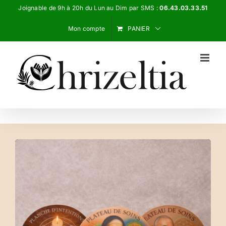
Passer
Joignable de 9h à 20h du Lun au Dim par SMS :
06.43.03.33.51
au
Mon compte
PANIER
contenu