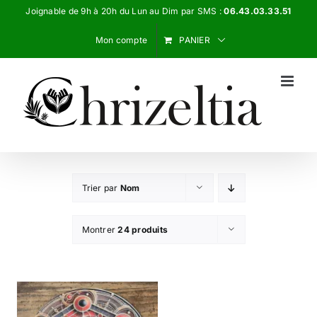
Passer
Joignable de 9h à 20h du Lun au Dim par SMS :
06.43.03.33.51
au
Mon compte
PANIER
contenu
Trier par
Nom
Montrer
24 produits